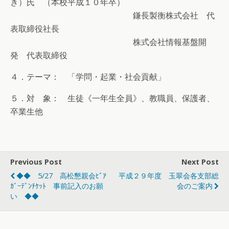
き）氏 （本校平成１０年卒）
鎌長製衡株式会社 代
表取締役社長
株式会社情報基盤開
発 代表取締役
４．テーマ： 「学問・起業・社会貢献」
５．対 象： 生徒《一年生全員》、教職員、保護者、
卒業生他
Previous Post
Next Post
◆◆ 5/27 高松懇親会ﾋﾞｱ
平成２９年度 玉翠会各支部総
ｶﾞｰﾃﾞﾝﾁｹｯﾄ 事前記入のお願
会のご案内
い ◆◆