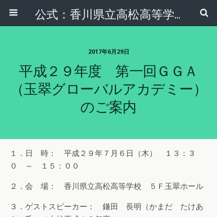
公式：香川県立高松高等学校 同窓会 玉翠会本部
2017年6月29日
平成２９年度 第一回ＧＧＡ
（玉翠グローバルアカデミー）
のご案内
１．日 時： 平成２９年７月６日（木） １３：３
０ ～ １５：００
２．会 場： 香川県立高松高等学校 ５Ｆ玉翠ホール
３．ゲストスピーカー： 鎌田 長明（かまだ たけあ